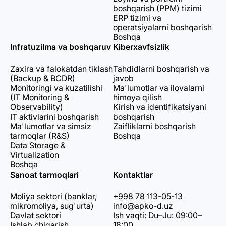
boshqarish (PPM) tizimi
ERP tizimi va
operatsiyalarni boshqarish
Boshqa
Infratuzilma va boshqaruv
Kiberxavfsizlik
Zaxira va falokatdan tiklash
Tahdidlarni boshqarish va
(Backup & BCDR)
javob
Monitoringi va kuzatilishi
Ma'lumotlar va ilovalarni
(IT Monitoring &
himoya qilish
Observability)
Kirish va identifikatsiyani
IT aktivlarini boshqarish
boshqarish
Ma'lumotlar va simsiz
Zaifliklarni boshqarish
tarmoqlar (R&S)
Boshqa
Data Storage &
Virtualization
Boshqa
Sanoat tarmoqlari
Kontaktlar
Moliya sektori (banklar,
+998 78 113-05-13
mikromoliya, sug'urta)
info@apko-d.uz
Davlat sektori
Ish vaqti: Du–Ju: 09:00–
Ishlab chiqarish
18:00