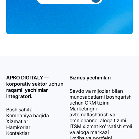
APKO DIGITALY —
Biznes yechimlari
korporativ sektor uchun
raqamli yechimlar
Savdo va mijozlar bilan
integratori.
munosabatlarni boshqarish
uchun CRM tizimi
Marketingni
Bosh sahifa
avtomatlashtirish va
Kompaniya haqida
omnichannel aloqa tizimi
Xizmatlar
ITSM xizmat ko'rsatish stoli
Hamkorlar
va aloqa markazi
Kontaktlar
Loyiha va portfelni