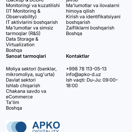
Monitoringi va kuzatilishi
Ma'lumotlar va ilovalarni
(IT Monitoring &
himoya qilish
Observability)
Kirish va identifikatsiyani
IT aktivlarini boshqarish
boshqarish
Ma'lumotlar va simsiz
Zaifliklarni boshqarish
tarmoqlar (R&S)
Boshqa
Data Storage &
Virtualization
Boshqa
Sanoat tarmoqlari
Kontaktlar
Moliya sektori (banklar,
+998 78 113-05-13
mikromoliya, sug'urta)
info@apko-d.uz
Davlat sektori
Ish vaqti: Du–Ju: 09:00–
Ishlab chiqarish
18:00
Chakana savdo va
eCommerce
Ta'lim
Boshqa