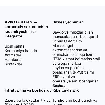
APKO DIGITALY —
Biznes yechimlari
korporativ sektor uchun
raqamli yechimlar
Savdo va mijozlar bilan
integratori.
munosabatlarni boshqarish
uchun CRM tizimi
Marketingni
Bosh sahifa
avtomatlashtirish va
Kompaniya haqida
omnichannel aloqa tizimi
Xizmatlar
ITSM xizmat ko'rsatish stoli
Hamkorlar
va aloqa markazi
Kontaktlar
Loyiha va portfelni
boshqarish (PPM) tizimi
ERP tizimi va
operatsiyalarni boshqarish
Boshqa
Infratuzilma va boshqaruv
Kiberxavfsizlik
Zaxira va falokatdan tiklash
Tahdidlarni boshqarish va
(Backup & BCDR)
javob