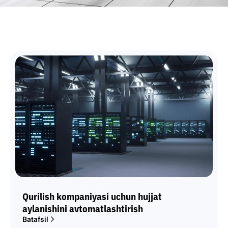
Qurilish kompaniyasi uchun hujjat
aylanishini avtomatlashtirish
Batafsil