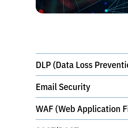
DLP (Data Loss Preventi
Email Security
DLP elektron pochta, USB va bulut x
oladi. GDPR siyosati va mahalliy q
himoyasini ta'minlaydi.
WAF (Web Application Fi
Fishing, zararli qo'shimchalar va 
ko'p qatlamli himoya. Sun'iy intell
aniqlaydi va murosaga yo'l qo'yma