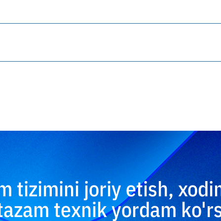
in'ektsiyalarini, XSS va API ekspluatatsiyasini
ratsiya CI/CD bosqichida himoyani ta'minlaydi.
il qilish va ish vaqti ilovalarini sinovdan o'tkazish
atishga imkon beradi.
t qilish, shifrlash va ruxsatsiz kirishning oldini oli
im tizimini joriy etish, xodi
azam texnik yordam ko'r