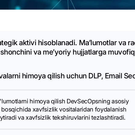
egik aktivi hisoblanadi. Maʼlumotlar va r
ishonchini va meʼyoriy hujjatlarga muvofiql
lovalarni himoya qilish uchun DLP, Email 
'lumotlarni himoya qilish DevSecOpsning asosiy
 bosqichida xavfsizlik vositalaridan foydalanish
ytiradi va xavfsizlik tekshiruvlarini tezlashtiradi.