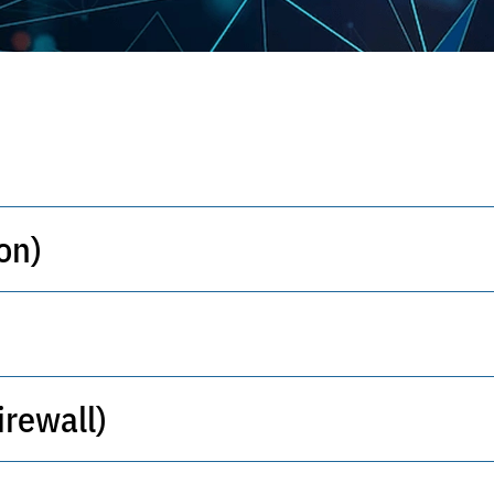
on)
izmatlari orqali ma'lumotlar sizib chiqishining oldi
oidalarni qo'llab-quvvatlash kompaniyaning huquq
rewall)
BEC hujumlaridan korporativ elektron pochta uchun
ekt yordamida yuboruvchi tahlili anomaliyalarni
ydi.