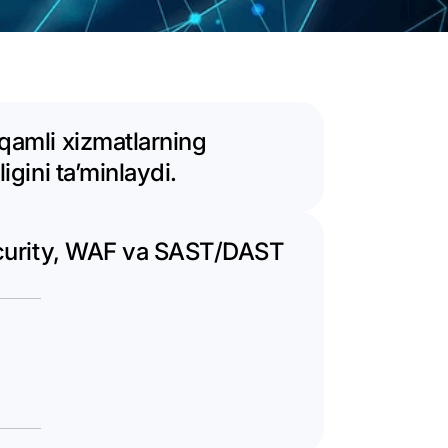
aqamli xizmatlarning
igini taʼminlaydi.
Security, WAF va SAST/DAST