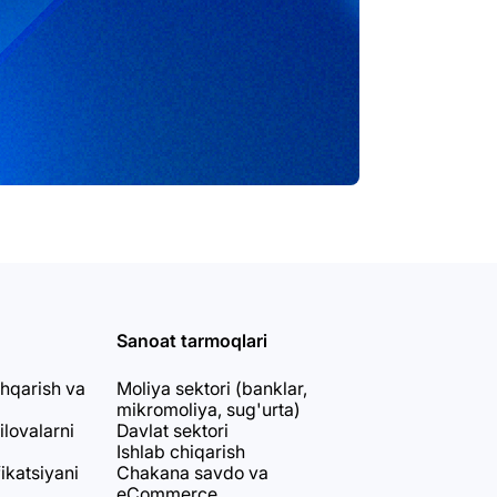
Sanoat tarmoqlari
shqarish va
Moliya sektori (banklar,
mikromoliya, sug'urta)
ilovalarni
Davlat sektori
Ishlab chiqarish
fikatsiyani
Chakana savdo va
eCommerce