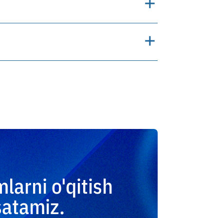
.
sh.
mlarni o'qitish
satamiz.