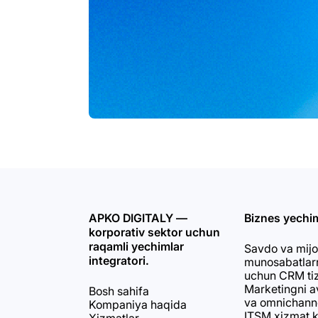
APKO DIGITALY —
Biznes yechim
korporativ sektor uchun
raqamli yechimlar
Savdo va mijo
integratori.
munosabatlarn
uchun CRM ti
Marketingni a
Bosh sahifa
va omnichanne
Kompaniya haqida
ITSM xizmat ko