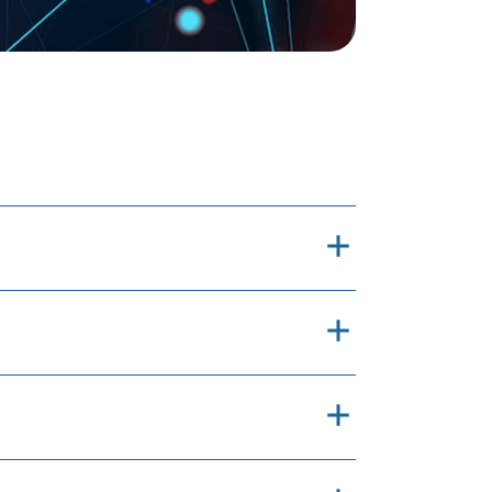
ni
iy