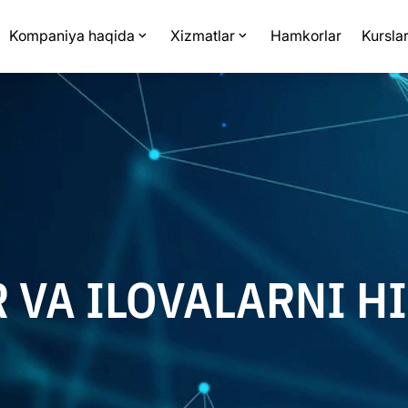
Kompaniya haqida
Xizmatlar
Hamkorlar
Kursla
 VA ILOVALARNI H