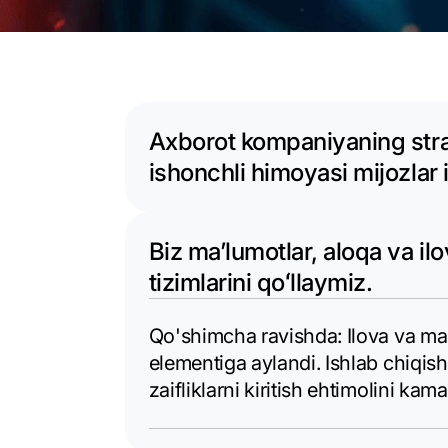
Axborot kompaniyaning strat
ishonchli himoyasi mijozlar 
Biz maʼlumotlar, aloqa va i
tizimlarini qoʻllaymiz.
Qo'shimcha ravishda: Ilova va ma
elementiga aylandi. Ishlab chiqish
zaifliklarni kiritish ehtimolini kama