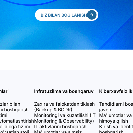
BIZ BILAN BOG'LANISH
lari
Infratuzilma va boshqaruv
Kiberxavfsizlik
zlar bilan
Zaxira va falokatdan tiklash
Tahdidlarni bo
i boshqarish
(Backup & BCDR)
javob
zimi
Monitoringi va kuzatilishi (IT
Ma'lumotlar va 
vtomatlashtirish
Monitoring & Observability)
himoya qilish
l aloqa tizimi
IT aktivlarini boshqarish
Kirish va identi
'rsatish stoli
Ma'lumotlar va simsiz
boshqarish