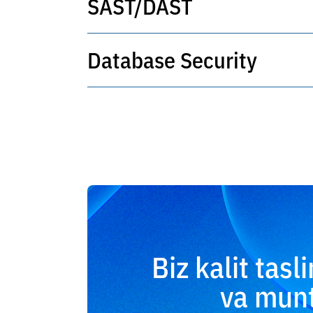
SAST/DAST
WAF OWASP Top 10 hujumlarini, SQL 
oldini oladi. DevSecOps bilan integ
Database Security
Avtomatlashtirilgan manba kodini tahl
Chiqarishdan oldin zaifliklarni tuz
Ma'lumotlar bazasi faoliyatini nazora
Biz kalit tasl
va munt