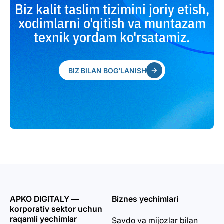
Biz kalit taslim tizimini joriy etish,
xodimlarni o'qitish va muntazam
texnik yordam ko'rsatamiz.
BIZ BILAN BOG'LANISH
APKO DIGITALY —
Biznes yechimlari
korporativ sektor uchun
raqamli yechimlar
Savdo va mijozlar bilan