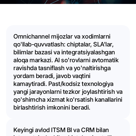
Omnichannel mijozlar va xodimlarni
qo'llab-quvvatlash: chiptalar, SLA'lar,
bilimlar bazasi va integratsiyalashgan
aloqa markazi. AI so'rovlarni avtomatik
ravishda tasniflash va yo'naltirishga
yordam beradi, javob vaqtini
kamaytiradi. Past/kodsiz texnologiya
yangi jarayonlarni tezkor joylashtirish va
qo'shimcha xizmat ko'rsatish kanallarini
birlashtirish imkonini beradi.
Keyingi avlod ITSM BI va CRM bilan