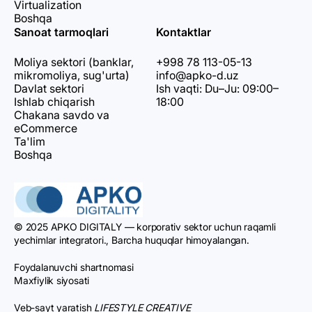
Virtualization
Boshqa
Sanoat tarmoqlari
Kontaktlar
Moliya sektori (banklar,
+998 78 113-05-13
mikromoliya, sug'urta)
info@apko-d.uz
Davlat sektori
Ish vaqti: Du–Ju: 09:00–
Ishlab chiqarish
18:00
Chakana savdo va
eCommerce
Ta'lim
Boshqa
© 2025 APKO DIGITALY — korporativ sektor uchun raqamli
yechimlar integratori., Barcha huquqlar himoyalangan.
Foydalanuvchi shartnomasi
Maxfiylik siyosati
Veb-sayt yaratish
LIFESTYLE CREATIVE