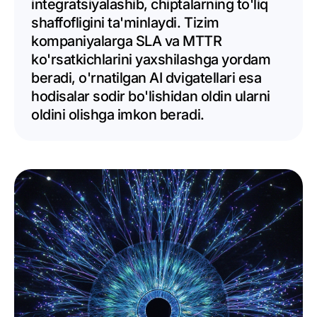
integratsiyalashib, chiptalarning to'liq
shaffofligini ta'minlaydi. Tizim
kompaniyalarga SLA va MTTR
ko'rsatkichlarini yaxshilashga yordam
beradi, o'rnatilgan AI dvigatellari esa
hodisalar sodir bo'lishidan oldin ularni
oldini olishga imkon beradi.