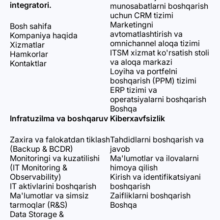
integratori.
munosabatlarni boshqarish
uchun CRM tizimi
Marketingni
Bosh sahifa
avtomatlashtirish va
Kompaniya haqida
omnichannel aloqa tizimi
Xizmatlar
ITSM xizmat ko'rsatish stoli
Hamkorlar
va aloqa markazi
Kontaktlar
Loyiha va portfelni
boshqarish (PPM) tizimi
ERP tizimi va
operatsiyalarni boshqarish
Boshqa
Infratuzilma va boshqaruv
Kiberxavfsizlik
Zaxira va falokatdan tiklash
Tahdidlarni boshqarish va
(Backup & BCDR)
javob
Monitoringi va kuzatilishi
Ma'lumotlar va ilovalarni
(IT Monitoring &
himoya qilish
Observability)
Kirish va identifikatsiyani
IT aktivlarini boshqarish
boshqarish
Ma'lumotlar va simsiz
Zaifliklarni boshqarish
tarmoqlar (R&S)
Boshqa
Data Storage &