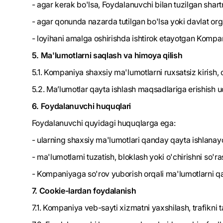
- agar kerak bo'lsa, Foydalanuvchi bilan tuzilgan shar
- agar qonunda nazarda tutilgan bo'lsa yoki davlat org
- loyihani amalga oshirishda ishtirok etayotgan Kompan
5. Ma'lumotlarni saqlash va himoya qilish
5.1. Kompaniya shaxsiy ma'lumotlarni ruxsatsiz kirish, o
5.2. Maʼlumotlar qayta ishlash maqsadlariga erishish 
6. Foydalanuvchi huquqlari
Foydalanuvchi quyidagi huquqlarga ega:
- ularning shaxsiy ma'lumotlari qanday qayta ishlanay
- ma'lumotlarni tuzatish, bloklash yoki o'chirishni so'ra
- Kompaniyaga so'rov yuborish orqali ma'lumotlarni qayt
7. Cookie-lardan foydalanish
7.1. Kompaniya veb-sayti xizmatni yaxshilash, trafikni t