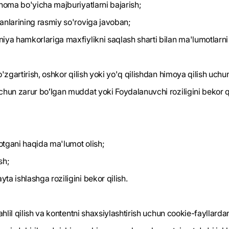
tnoma bo'yicha majburiyatlarni bajarish;
anlarining rasmiy so'roviga javoban;
iya hamkorlariga maxfiylikni saqlash sharti bilan ma'lumotlarni
'zgartirish, oshkor qilish yoki yo'q qilishdan himoya qilish uchun
uchun zarur boʻlgan muddat yoki Foydalanuvchi roziligini bekor 
otgani haqida ma'lumot olish;
sh;
a ishlashga roziligini bekor qilish.
ahlil qilish va kontentni shaxsiylashtirish uchun cookie-fayllard