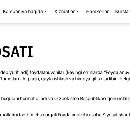
Kompaniya haqida
Xizmatlar
Hamkorlar
Kursla
OSATI
” deb yuritiladi) foydalanuvchilar (keyingi o'rinlarda “Foydala
motlarni to'plash, qayta ishlash va himoya qilish tartibini belgi
k huquqini hurmat qiladi va O'zbekiston Respublikasi qonunchil
otlarini taqdim etish orqali Foydalanuvchi ushbu Siyosat shartlar