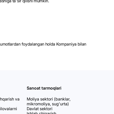
shiga ta'sir qilishi mumkin.
a'lumotlardan foydalangan holda Kompaniya bilan
Sanoat tarmoqlari
shqarish va
Moliya sektori (banklar,
mikromoliya, sug'urta)
ilovalarni
Davlat sektori
Ishlab chiqarish