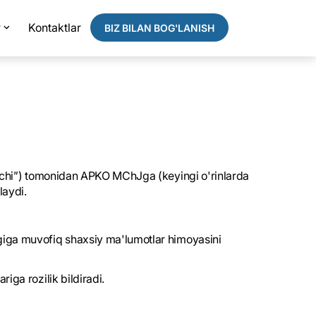
r
Kontaktlar
BIZ BILAN BOG'LANISH
nuvchi”) tomonidan APKO MChJga (keyingi o'rinlarda
laydi.
igiga muvofiq shaxsiy ma'lumotlar himoyasini
iga rozilik bildiradi.