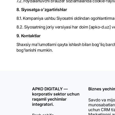
7.2. Foydalanuvchi brauzer sozlamalarida cookie-faylla
8. Siyosatga o'zgartirishlar
8.1. Kompaniya ushbu Siyosatni oldindan ogohlantirmas
8.2. Siyosatning joriy versiyasi har doim [apko-d.uz] 
9. Kontaktlar
Shaxsiy ma'lumotlarni qayta ishlash bilan bog'liq ba
bog'lanishi mumkin.
APKO DIGITALY —
Biznes yechim
korporativ sektor uchun
raqamli yechimlar
Savdo va mijo
integratori.
munosabatlarn
uchun CRM ti
Marketingni a