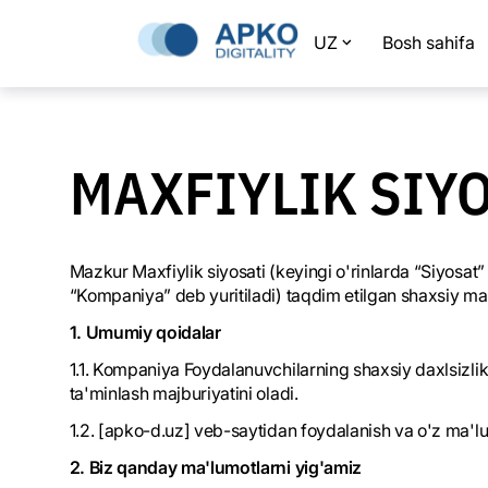
UZ
Bosh sahifa
MAXFIYLIK SIY
Mazkur Maxfiylik siyosati (keyingi o'rinlarda “Siyosat
“Kompaniya” deb yuritiladi) taqdim etilgan shaxsiy ma'lu
1. Umumiy qoidalar
1.1. Kompaniya Foydalanuvchilarning shaxsiy daxlsizli
ta'minlash majburiyatini oladi.
1.2. [apko-d.uz] veb-saytidan foydalanish va o'z ma'lum
2. Biz qanday ma'lumotlarni yig'amiz