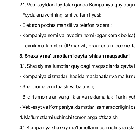
2.1. Veb-saytdan foydalanganda Kompaniya quyidagi m
- Foydalanuvchining ismi va familiyasi;
- Elektron pochta manzili va telefon raqami;
- Kompaniya nomi va lavozim nomi (agar kerak bo'lsa)
- Texnik ma'lumotlar (IP manzili, brauzer turi, cookie-fay
3. Shaxsiy ma'lumotlarni qayta ishlash maqsadlari
3.1. Shaxsiy ma'lumotlar quyidagi maqsadlarda qayta i
- Kompaniya xizmatlari haqida maslahatlar va ma'lumot
- Shartnomalarni tuzish va bajarish;
- Bildirishnomalar, yangiliklar va reklama takliflarini y
- Veb-sayt va Kompaniya xizmatlari samaradorligini os
4. Maʼlumotlarni uchinchi tomonlarga oʻtkazish
4.1. Kompaniya shaxsiy ma'lumotlarni uchinchi shaxsl