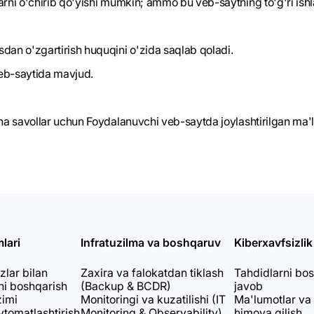
rni o'chirib qo'yishi mumkin; ammo bu veb-saytning to'g'ri ishla
dan o'zgartirish huquqini o'zida saqlab qoladi.
veb-saytida mavjud.
rcha savollar uchun Foydalanuvchi veb-saytda joylashtirilgan m
lari
Infratuzilma va boshqaruv
Kiberxavfsizlik
zlar bilan
Zaxira va falokatdan tiklash
Tahdidlarni bo
i boshqarish
(Backup & BCDR)
javob
zimi
Monitoringi va kuzatilishi (IT
Ma'lumotlar va 
vtomatlashtirish
Monitoring & Observability)
himoya qilish