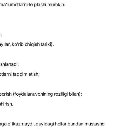
a'lumotlarni to'plashi mumkin:
;
llar, ko'rib chiqish tarixi).
shlanadi:
larni taqdim etish;
uborish (foydalanuvchining roziligi bilan);
hirish.
arga o'tkazmaydi, quyidagi hollar bundan mustasno: