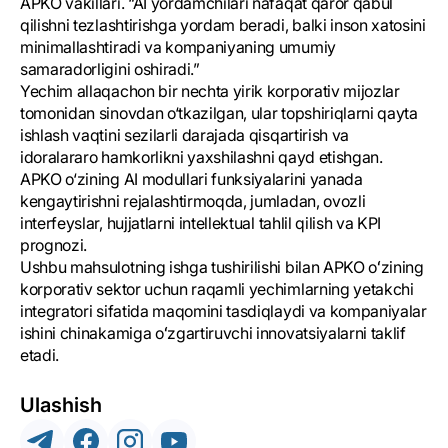
APKO vakillari. “AI yordamchilari nafaqat qaror qabul
qilishni tezlashtirishga yordam beradi, balki inson xatosini
minimallashtiradi va kompaniyaning umumiy
samaradorligini oshiradi.”
Yechim allaqachon bir nechta yirik korporativ mijozlar
tomonidan sinovdan o‘tkazilgan, ular topshiriqlarni qayta
ishlash vaqtini sezilarli darajada qisqartirish va
idoralararo hamkorlikni yaxshilashni qayd etishgan.
APKO o‘zining AI modullari funksiyalarini yanada
kengaytirishni rejalashtirmoqda, jumladan, ovozli
interfeyslar, hujjatlarni intellektual tahlil qilish va KPI
prognozi.
Ushbu mahsulotning ishga tushirilishi bilan APKO oʻzining
korporativ sektor uchun raqamli yechimlarning yetakchi
integratori sifatida maqomini tasdiqlaydi va kompaniyalar
ishini chinakamiga oʻzgartiruvchi innovatsiyalarni taklif
etadi.
Ulashish