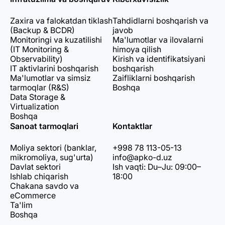
Zaxira va falokatdan tiklash
Tahdidlarni boshqarish va
(Backup & BCDR)
javob
Monitoringi va kuzatilishi
Ma'lumotlar va ilovalarni
(IT Monitoring &
himoya qilish
Observability)
Kirish va identifikatsiyani
IT aktivlarini boshqarish
boshqarish
Ma'lumotlar va simsiz
Zaifliklarni boshqarish
tarmoqlar (R&S)
Boshqa
Data Storage &
Virtualization
Boshqa
Sanoat tarmoqlari
Kontaktlar
Moliya sektori (banklar,
+998 78 113-05-13
mikromoliya, sug'urta)
info@apko-d.uz
Davlat sektori
Ish vaqti: Du–Ju: 09:00–
Ishlab chiqarish
18:00
Chakana savdo va
eCommerce
Ta'lim
Boshqa