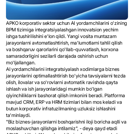
APKO korporativ sektor uchun AI yordamchilarini o'zining
BPM tizimiga integratsiyalashgan innovatsion yechim
ishga tushirilishini e'lon qildi. Yangi vosita muntazam
jarayonlarni avtomatlashtirish, ma'lumotlarni tahlil qilish
va boshqaruv qarorlarini qo'llab-quvvatlash, korxona
samaradorligini sezilarli darajada oshirish uchun
mo'ljallangan.
AI yordamchilarini integratsiyalash xodimlarga biznes
jarayonlarini optimallashtirish bo'yicha tavsiyalarni tezda
olish, ilovalar va so'rovlarni avtomatik ravishda qayta
ishlash va ish jarayonlaridagi mumkin bo'lgan
qiyinchiliklarni bashorat qilish imkonini beradi. Platforma
mavjud CRM, ERP va HRM tizimlari bilan mos keladi va
butun korporativ infratuzilmaning uzluksiz ishlashini
ta'minlaydi.
"Biz biznes-jarayonlarni boshqarishni iloji boricha aqlli va
moslashuvchan qilishga intilamiz", - deya qayd etadi