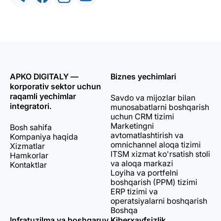
APKO DIGITALY —
Biznes yechimlari
korporativ sektor uchun
raqamli yechimlar
Savdo va mijozlar bilan
integratori.
munosabatlarni boshqarish
uchun CRM tizimi
Marketingni
Bosh sahifa
avtomatlashtirish va
Kompaniya haqida
omnichannel aloqa tizimi
Xizmatlar
ITSM xizmat ko'rsatish stoli
Hamkorlar
va aloqa markazi
Kontaktlar
Loyiha va portfelni
boshqarish (PPM) tizimi
ERP tizimi va
operatsiyalarni boshqarish
Boshqa
Infratuzilma va boshqaruv
Kiberxavfsizlik