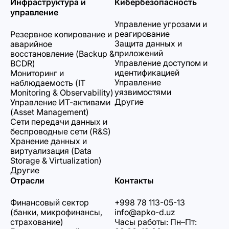
Инфраструктура и
Кибербезопасность
управление
Управление угрозами и
реагирование
Резервное копирование и
Защита данных и
аварийное
приложений
восстановление (Backup &
Управление доступом и
BCDR)
идентификацией
Мониторинг и
Управление
наблюдаемость (IT
уязвимостями
Monitoring & Observability)
Другие
Управление ИТ-активами
(Asset Management)
Сети передачи данных и
беспроводные сети (R&S)
Хранение данных и
виртуализация (Data
Storage & Virtualization)
Другие
Отрасли
Контакты
Финансовый сектор
+998 78 113-05-13
(банки, микрофинансы,
info@apko-d.uz
страхование)
Часы работы: Пн–Пт: