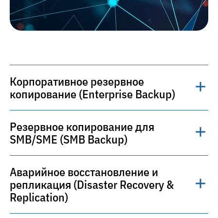
Корпоративное резервное
копирование (Enterprise Backup)
Резервное копирование для
Централизованное управление
SMB/SME (SMB Backup)
резервными копиями для дата-центров,
филиальных офисов и облаков.
Поддержка дедупликации, шифрования
Аварийное восстановление и
Простые и доступные решения для
и мониторинга целостности
репликация (Disaster Recovery &
защиты данных малых и средних
обеспечивает высокую эффективность и
Replication)
компаний. Автоматические копии
безопасность хранения.
рабочих станций, файловых серверов и