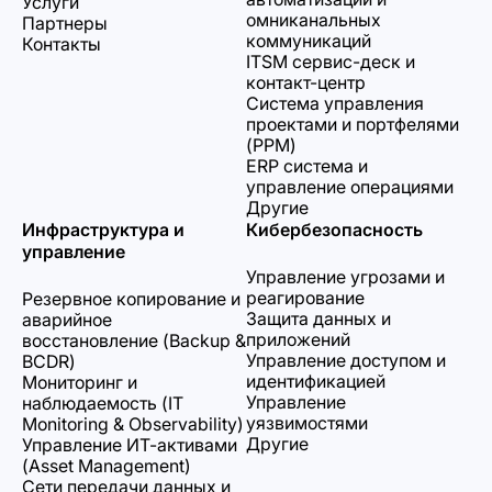
Услуги
омниканальных
Партнеры
коммуникаций
Контакты
ITSM сервис-деск и
контакт-центр
Система управления
проектами и портфелями
(PPM)
ERP система и
управление операциями
Другие
Инфраструктура и
Кибербезопасность
управление
Управление угрозами и
реагирование
Резервное копирование и
Защита данных и
аварийное
приложений
восстановление (Backup &
Управление доступом и
BCDR)
идентификацией
Мониторинг и
Управление
наблюдаемость (IT
уязвимостями
Monitoring & Observability)
Другие
Управление ИТ-активами
(Asset Management)
Сети передачи данных и